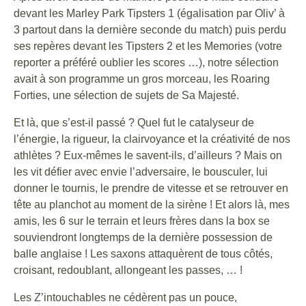
devant les Marley Park Tipsters 1 (égalisation par Oliv’ à
3 partout dans la dernière seconde du match) puis perdu
ses repères devant les Tipsters 2 et les Memories (votre
reporter a préféré oublier les scores …), notre sélection
avait à son programme un gros morceau, les Roaring
Forties, une sélection de sujets de Sa Majesté.
Et là, que s’est-il passé ? Quel fut le catalyseur de
l’énergie, la rigueur, la clairvoyance et la créativité de nos
athlètes ? Eux-mêmes le savent-ils, d’ailleurs ? Mais on
les vit défier avec envie l’adversaire, le bousculer, lui
donner le tournis, le prendre de vitesse et se retrouver en
tête au planchot au moment de la sirène ! Et alors là, mes
amis, les 6 sur le terrain et leurs frères dans la box se
souviendront longtemps de la dernière possession de
balle anglaise ! Les saxons attaquèrent de tous côtés,
croisant, redoublant, allongeant les passes, … !
Les Z’intouchables ne cédèrent pas un pouce,