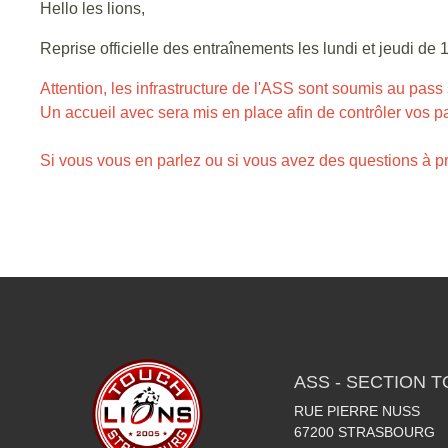
Hello les lions,
Reprise officielle des entraînements les lundi et jeudi d
Attention, les infrastructure de l'ASS sont soumis au pass 
Un accueil avec sera mis en place afin de contrôler vos p
Si vous vous en parlez ou si vous avez des questions à pr
ASS - SECTION 
RUE PIERRE NUSS
67200
STRASBOURG