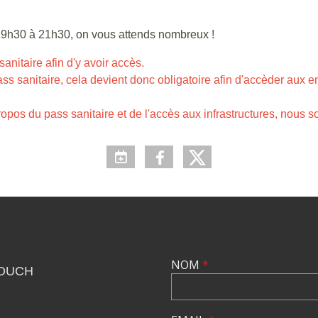
e 19h30 à 21h30, on vous attends nombreux !
sanitaire afin d'y avoir accès.
ass sanitaire, cela devient donc obligatoire afin d'accèder aux 
opos du pass sanitaire et de l'accès aux infrastructures, nous 
NOM
*
TOUCH