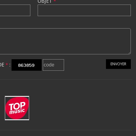
OBJET
*
DE
*
:
ENVOYER