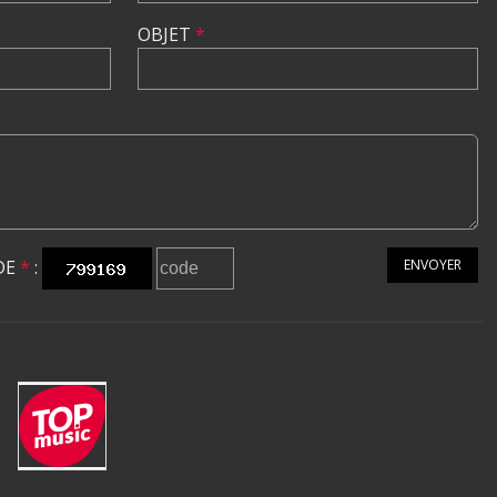
OBJET
*
DE
*
:
ENVOYER