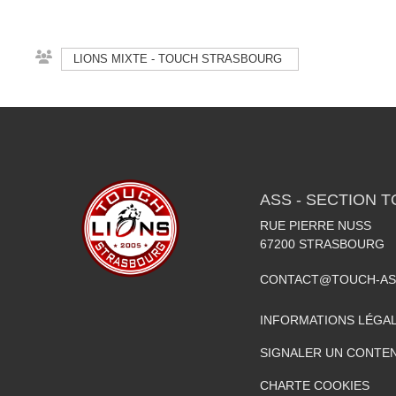
LIONS MIXTE - TOUCH STRASBOURG
ASS - SECTION 
RUE PIERRE NUSS
67200
STRASBOURG
CONTACT@TOUCH-AS
INFORMATIONS LÉGA
SIGNALER UN CONTEN
CHARTE COOKIES