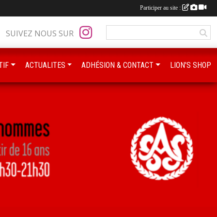
Participer au site :
SUIVEZ NOUS SUR
TIF
ACTUALITES
ADHÉSION & CONTACT
LION'S SHOP