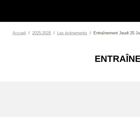
Accueil
2025-2026
Les évènements
Entraînement Jeudi 25 Juin
ENTRAÎNEM