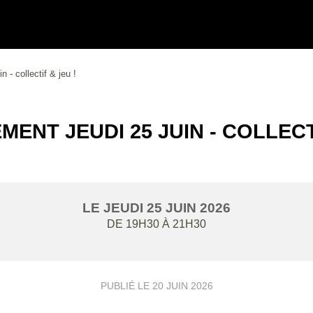
 - collectif & jeu !
ENT JEUDI 25 JUIN - COLLECT
LE
JEUDI
25
JUIN
2026
DE 19H30 À 21H30
PUBLIÉ LE
20 JUIN 2026