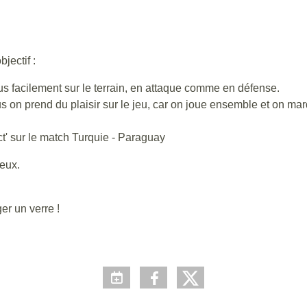
bjectif :
us facilement sur le terrain, en attaque comme en défense.
lus on prend du plaisir sur le jeu, car on joue ensemble et on ma
ct' sur le match Turquie - Paraguay
eux.
er un verre !